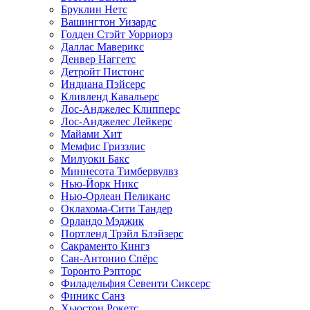
Бруклин Нетс
Вашингтон Уизардс
Голден Стэйт Уорриорз
Даллас Маверикс
Денвер Наггетс
Детройт Пистонс
Индиана Пэйсерс
Кливленд Кавальерс
Лос-Анджелес Клипперс
Лос-Анджелес Лейкерс
Майами Хит
Мемфис Гриззлис
Милуоки Бакс
Миннесота Тимбервулвз
Нью-Йорк Никс
Нью-Орлеан Пеликанс
Оклахома-Сити Тандер
Орландо Мэджик
Портленд Трэйл Блэйзерс
Сакраменто Кингз
Сан-Антонио Спёрс
Торонто Рэпторс
Филадельфия Севенти Сиксерс
Финикс Санз
Хьюстон Рокетс