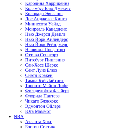
Каролина Харрикейнз
Коламбус Блю Джекетс
Колорадо Эвеланш
Лос Анджелес Кингз
Миннесота Уайлд
Монреаль Канадиенс
Нью Джерси Девилз
Нью Йорк Айлендерс
Нью Йорк Рейнджерс
Нэшвилл Предаторз
Оттава Сенаторз
Питсбург Пингвинз
Сан-Хосе Шаркс
Сент Луиз Блюз
Сиэтл Кракен
Тампа Бэй Лайтинг
Торонто Мэйпл Лифс
Филадельфия Флайерз
Флорида Пантерз
Чикаго Блэкхокс
Эдмонтон Ойлерз
Юта Маммот
NBA
Атланта Хокс
Бостон Селтикс