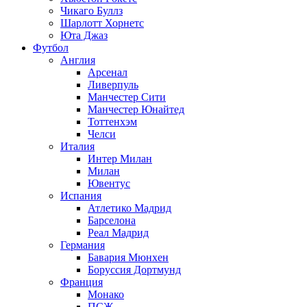
Чикаго Буллз
Шарлотт Хорнетс
Юта Джаз
Футбол
Англия
Арсенал
Ливерпуль
Манчестер Сити
Манчестер Юнайтед
Тоттенхэм
Челси
Италия
Интер Милан
Милан
Ювентус
Испания
Атлетико Мадрид
Барселона
Реал Мадрид
Германия
Бавария Мюнхен
Боруссия Дортмунд
Франция
Монако
ПСЖ