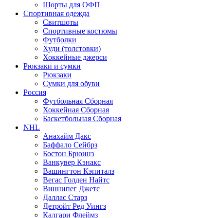
Шорты для ОФП
Спортивная одежда
Свитшоты
Спортивные костюмы
Футболки
Худи (толстовки)
Хоккейные джерси
Рюкзаки и сумки
Рюкзаки
Сумки для обуви
Россия
Футбольная Сборная
Хоккейная Сборная
Баскетбольная Сборная
NHL
Анахайм Дакс
Баффало Сейбрз
Бостон Брюинз
Ванкувер Кэнакс
Вашингтон Кэпиталз
Вегас Голден Найтс
Виннипег Джетс
Даллас Старз
Детройт Ред Уингз
Калгари Флеймз