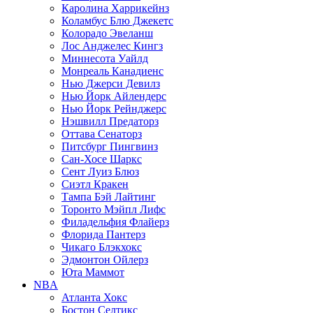
Каролина Харрикейнз
Коламбус Блю Джекетс
Колорадо Эвеланш
Лос Анджелес Кингз
Миннесота Уайлд
Монреаль Канадиенс
Нью Джерси Девилз
Нью Йорк Айлендерс
Нью Йорк Рейнджерс
Нэшвилл Предаторз
Оттава Сенаторз
Питсбург Пингвинз
Сан-Хосе Шаркс
Сент Луиз Блюз
Сиэтл Кракен
Тампа Бэй Лайтинг
Торонто Мэйпл Лифс
Филадельфия Флайерз
Флорида Пантерз
Чикаго Блэкхокс
Эдмонтон Ойлерз
Юта Маммот
NBA
Атланта Хокс
Бостон Селтикс