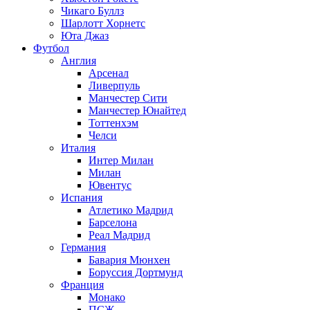
Чикаго Буллз
Шарлотт Хорнетс
Юта Джаз
Футбол
Англия
Арсенал
Ливерпуль
Манчестер Сити
Манчестер Юнайтед
Тоттенхэм
Челси
Италия
Интер Милан
Милан
Ювентус
Испания
Атлетико Мадрид
Барселона
Реал Мадрид
Германия
Бавария Мюнхен
Боруссия Дортмунд
Франция
Монако
ПСЖ