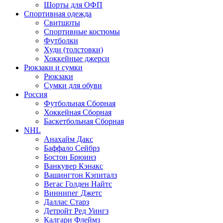
Шорты для ОФП
Спортивная одежда
Свитшоты
Спортивные костюмы
Футболки
Худи (толстовки)
Хоккейные джерси
Рюкзаки и сумки
Рюкзаки
Сумки для обуви
Россия
Футбольная Сборная
Хоккейная Сборная
Баскетбольная Сборная
NHL
Анахайм Дакс
Баффало Сейбрз
Бостон Брюинз
Ванкувер Кэнакс
Вашингтон Кэпиталз
Вегас Голден Найтс
Виннипег Джетс
Даллас Старз
Детройт Ред Уингз
Калгари Флеймз