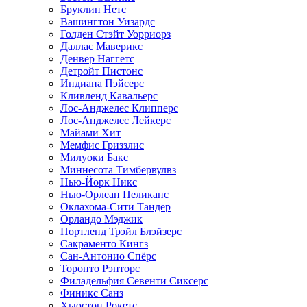
Бруклин Нетс
Вашингтон Уизардс
Голден Стэйт Уорриорз
Даллас Маверикс
Денвер Наггетс
Детройт Пистонс
Индиана Пэйсерс
Кливленд Кавальерс
Лос-Анджелес Клипперс
Лос-Анджелес Лейкерс
Майами Хит
Мемфис Гриззлис
Милуоки Бакс
Миннесота Тимбервулвз
Нью-Йорк Никс
Нью-Орлеан Пеликанс
Оклахома-Сити Тандер
Орландо Мэджик
Портленд Трэйл Блэйзерс
Сакраменто Кингз
Сан-Антонио Спёрс
Торонто Рэпторс
Филадельфия Севенти Сиксерс
Финикс Санз
Хьюстон Рокетс