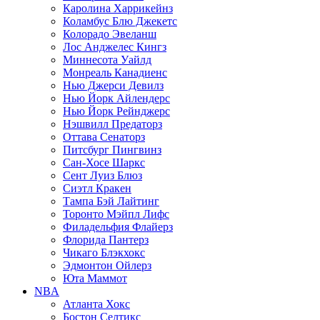
Каролина Харрикейнз
Коламбус Блю Джекетс
Колорадо Эвеланш
Лос Анджелес Кингз
Миннесота Уайлд
Монреаль Канадиенс
Нью Джерси Девилз
Нью Йорк Айлендерс
Нью Йорк Рейнджерс
Нэшвилл Предаторз
Оттава Сенаторз
Питсбург Пингвинз
Сан-Хосе Шаркс
Сент Луиз Блюз
Сиэтл Кракен
Тампа Бэй Лайтинг
Торонто Мэйпл Лифс
Филадельфия Флайерз
Флорида Пантерз
Чикаго Блэкхокс
Эдмонтон Ойлерз
Юта Маммот
NBA
Атланта Хокс
Бостон Селтикс