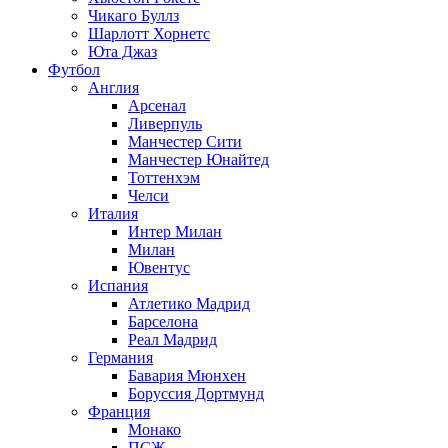
Чикаго Буллз
Шарлотт Хорнетс
Юта Джаз
Футбол
Англия
Арсенал
Ливерпуль
Манчестер Сити
Манчестер Юнайтед
Тоттенхэм
Челси
Италия
Интер Милан
Милан
Ювентус
Испания
Атлетико Мадрид
Барселона
Реал Мадрид
Германия
Бавария Мюнхен
Боруссия Дортмунд
Франция
Монако
ПСЖ