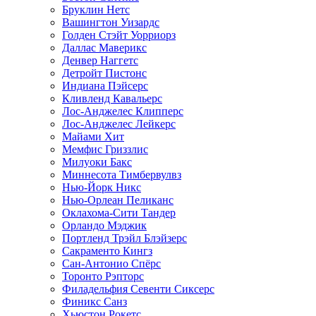
Бруклин Нетс
Вашингтон Уизардс
Голден Стэйт Уорриорз
Даллас Маверикс
Денвер Наггетс
Детройт Пистонс
Индиана Пэйсерс
Кливленд Кавальерс
Лос-Анджелес Клипперс
Лос-Анджелес Лейкерс
Майами Хит
Мемфис Гриззлис
Милуоки Бакс
Миннесота Тимбервулвз
Нью-Йорк Никс
Нью-Орлеан Пеликанс
Оклахома-Сити Тандер
Орландо Мэджик
Портленд Трэйл Блэйзерс
Сакраменто Кингз
Сан-Антонио Спёрс
Торонто Рэпторс
Филадельфия Севенти Сиксерс
Финикс Санз
Хьюстон Рокетс