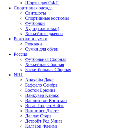
Шорты для ОФП
Спортивная одежда
Свитшоты
Спортивные костюмы
Футболки
Худи (толстовки)
Хоккейные джерси
Рюкзаки и сумки
Рюкзаки
Сумки для обуви
Россия
Футбольная Сборная
Хоккейная Сборная
Баскетбольная Сборная
NHL
Анахайм Дакс
Баффало Сейбрз
Бостон Брюинз
Ванкувер Кэнакс
Вашингтон Кэпиталз
Вегас Голден Найтс
Виннипег Джетс
Даллас Старз
Детройт Ред Уингз
Калгари Флеймз