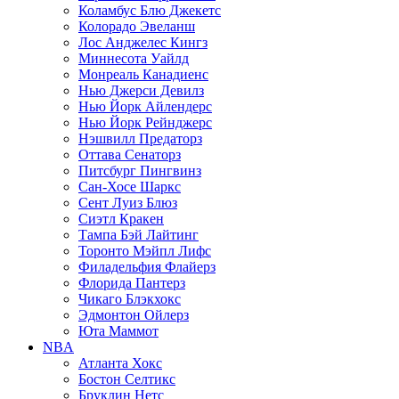
Коламбус Блю Джекетс
Колорадо Эвеланш
Лос Анджелес Кингз
Миннесота Уайлд
Монреаль Канадиенс
Нью Джерси Девилз
Нью Йорк Айлендерс
Нью Йорк Рейнджерс
Нэшвилл Предаторз
Оттава Сенаторз
Питсбург Пингвинз
Сан-Хосе Шаркс
Сент Луиз Блюз
Сиэтл Кракен
Тампа Бэй Лайтинг
Торонто Мэйпл Лифс
Филадельфия Флайерз
Флорида Пантерз
Чикаго Блэкхокс
Эдмонтон Ойлерз
Юта Маммот
NBA
Атланта Хокс
Бостон Селтикс
Бруклин Нетс