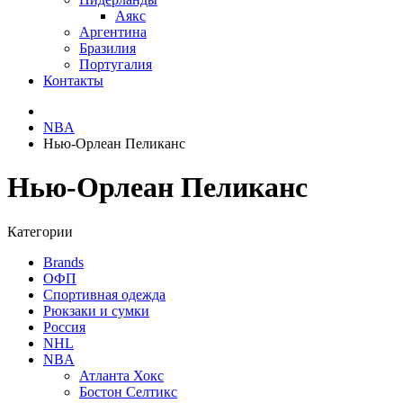
Аякс
Аргентина
Бразилия
Португалия
Контакты
NBA
Нью-Орлеан Пеликанс
Нью-Орлеан Пеликанс
Категории
Brands
ОФП
Спортивная одежда
Рюкзаки и сумки
Россия
NHL
NBA
Атланта Хокс
Бостон Селтикс