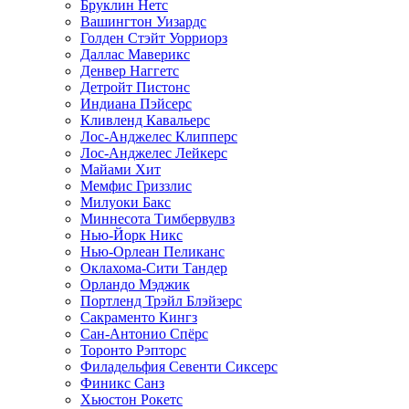
Бруклин Нетс
Вашингтон Уизардс
Голден Стэйт Уорриорз
Даллас Маверикс
Денвер Наггетс
Детройт Пистонс
Индиана Пэйсерс
Кливленд Кавальерс
Лос-Анджелес Клипперс
Лос-Анджелес Лейкерс
Майами Хит
Мемфис Гриззлис
Милуоки Бакс
Миннесота Тимбервулвз
Нью-Йорк Никс
Нью-Орлеан Пеликанс
Оклахома-Сити Тандер
Орландо Мэджик
Портленд Трэйл Блэйзерс
Сакраменто Кингз
Сан-Антонио Спёрс
Торонто Рэпторс
Филадельфия Севенти Сиксерс
Финикс Санз
Хьюстон Рокетс