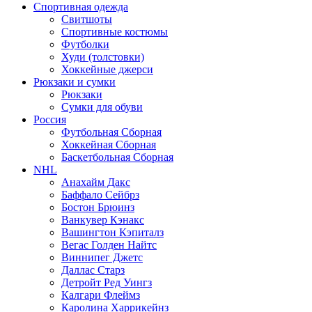
Спортивная одежда
Свитшоты
Спортивные костюмы
Футболки
Худи (толстовки)
Хоккейные джерси
Рюкзаки и сумки
Рюкзаки
Сумки для обуви
Россия
Футбольная Сборная
Хоккейная Сборная
Баскетбольная Сборная
NHL
Анахайм Дакс
Баффало Сейбрз
Бостон Брюинз
Ванкувер Кэнакс
Вашингтон Кэпиталз
Вегас Голден Найтс
Виннипег Джетс
Даллас Старз
Детройт Ред Уингз
Калгари Флеймз
Каролина Харрикейнз