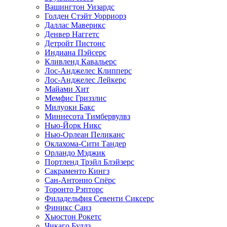
Вашингтон Уизардс
Голден Стэйт Уорриорз
Даллас Маверикс
Денвер Наггетс
Детройт Пистонс
Индиана Пэйсерс
Кливленд Кавальерс
Лос-Анджелес Клипперс
Лос-Анджелес Лейкерс
Майами Хит
Мемфис Гриззлис
Милуоки Бакс
Миннесота Тимбервулвз
Нью-Йорк Никс
Нью-Орлеан Пеликанс
Оклахома-Сити Тандер
Орландо Мэджик
Портленд Трэйл Блэйзерс
Сакраменто Кингз
Сан-Антонио Спёрс
Торонто Рэпторс
Филадельфия Севенти Сиксерс
Финикс Санз
Хьюстон Рокетс
Чикаго Буллз