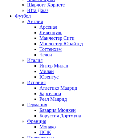
Шарлотт Хорнетс
Юта Джаз
Футбол
Англия
Арсенал
Ливерпуль
Манчестер Сити
Манчестер Юнайтед
Тоттенхэм
Челси
Италия
Интер Милан
Милан
Ювентус
Испания
Атлетико Мадрид
Барселона
Реал Мадрид
Германия
Бавария Мюнхен
Боруссия Дортмунд
Франция
Монако
ПСЖ
Нидерланды