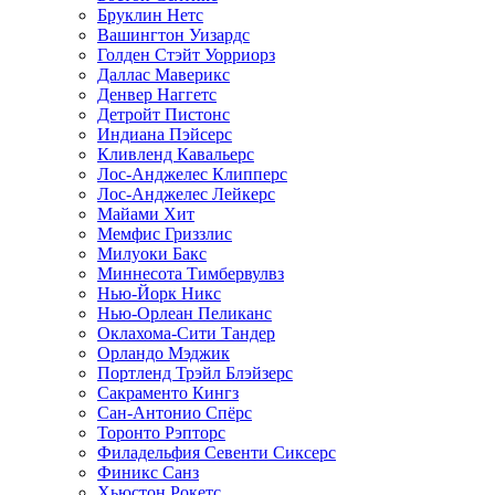
Бруклин Нетс
Вашингтон Уизардс
Голден Стэйт Уорриорз
Даллас Маверикс
Денвер Наггетс
Детройт Пистонс
Индиана Пэйсерс
Кливленд Кавальерс
Лос-Анджелес Клипперс
Лос-Анджелес Лейкерс
Майами Хит
Мемфис Гриззлис
Милуоки Бакс
Миннесота Тимбервулвз
Нью-Йорк Никс
Нью-Орлеан Пеликанс
Оклахома-Сити Тандер
Орландо Мэджик
Портленд Трэйл Блэйзерс
Сакраменто Кингз
Сан-Антонио Спёрс
Торонто Рэпторс
Филадельфия Севенти Сиксерс
Финикс Санз
Хьюстон Рокетс