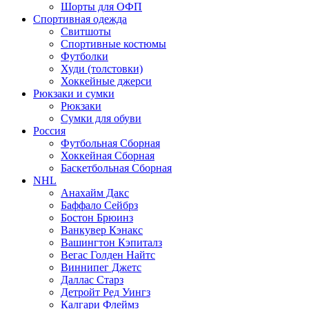
Шорты для ОФП
Спортивная одежда
Свитшоты
Спортивные костюмы
Футболки
Худи (толстовки)
Хоккейные джерси
Рюкзаки и сумки
Рюкзаки
Сумки для обуви
Россия
Футбольная Сборная
Хоккейная Сборная
Баскетбольная Сборная
NHL
Анахайм Дакс
Баффало Сейбрз
Бостон Брюинз
Ванкувер Кэнакс
Вашингтон Кэпиталз
Вегас Голден Найтс
Виннипег Джетс
Даллас Старз
Детройт Ред Уингз
Калгари Флеймз