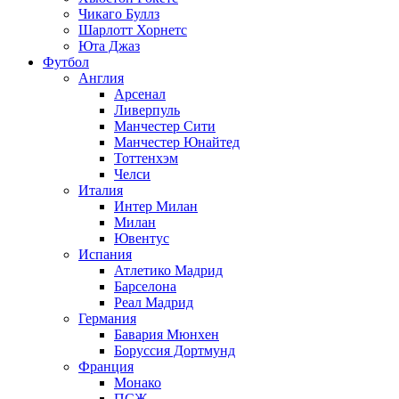
Чикаго Буллз
Шарлотт Хорнетс
Юта Джаз
Футбол
Англия
Арсенал
Ливерпуль
Манчестер Сити
Манчестер Юнайтед
Тоттенхэм
Челси
Италия
Интер Милан
Милан
Ювентус
Испания
Атлетико Мадрид
Барселона
Реал Мадрид
Германия
Бавария Мюнхен
Боруссия Дортмунд
Франция
Монако
ПСЖ