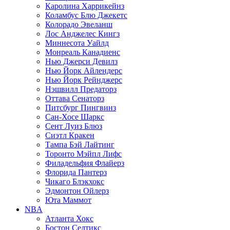
Каролина Харрикейнз
Коламбус Блю Джекетс
Колорадо Эвеланш
Лос Анджелес Кингз
Миннесота Уайлд
Монреаль Канадиенс
Нью Джерси Девилз
Нью Йорк Айлендерс
Нью Йорк Рейнджерс
Нэшвилл Предаторз
Оттава Сенаторз
Питсбург Пингвинз
Сан-Хосе Шаркс
Сент Луиз Блюз
Сиэтл Кракен
Тампа Бэй Лайтинг
Торонто Мэйпл Лифс
Филадельфия Флайерз
Флорида Пантерз
Чикаго Блэкхокс
Эдмонтон Ойлерз
Юта Маммот
NBA
Атланта Хокс
Бостон Селтикс